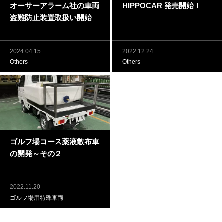
オーサーアラーム社の車両
HIPPOCAR 発売開始！
盗難防止装置取扱い開始
2024.04.15
2022.12.24
Others
Others
ゴルフ場コース薬液散布車
の開発～その２
2022.11.20
ゴルフ場用特殊車両