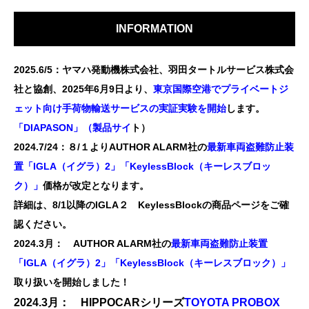
INFORMATION
2025.6/5：ヤマハ発動機株式会社、羽田タートルサービス株式会
社と協創、2025年6月9日より、
東京国際空港でプライベートジ
ェット向け手荷物輸送サービスの実証実験を開始
します。
「DIAPASON」（製品サイ
ト）
2024.7/24：８/１よりAUTHOR ALARM社の
最新車両盗難防止装
置「IGLA（イグラ）2」「KeylessBlock（キーレスブロッ
ク）」
価格が改定となります。
詳細は、8/1以降のIGLA２ KeylessBlockの
商品ページ
をご確
認ください。
2024.3月： AUTHOR ALARM社の
最新車両盗難防止装置
「IGLA（イグラ）2」「KeylessBlock（キーレスブロック）」
取り扱いを開始しました！
2024.3月：
HIPPOCARシリーズ
TOYOTA PROBOX