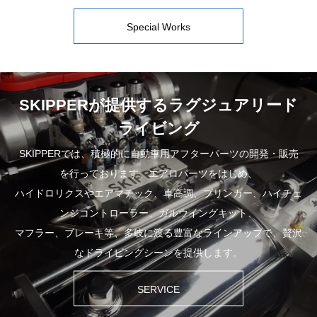
Special Works
SKIPPERが提供するラグジュアリード
ライビング
SKIPPERでは、積極的に自動車用アフターパーツの開発・販売
を行っております。エアロパーツをはじめ、
ハイドロリクスやエアマチック、車高調、ブリンカー、ハイチェ
ンジコントローラー、ガルウイングキット、
マフラー、ブレーキ等、多岐に渡る豊富なラインアップで、贅沢
なドライビングシーンを提供します。
SERVICE